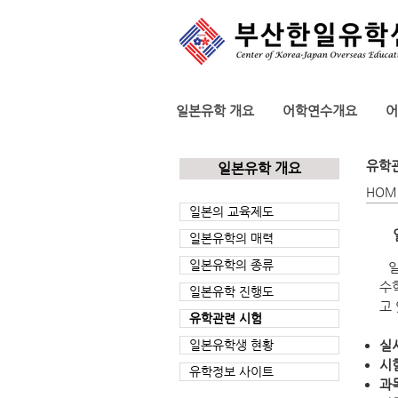
일본유학 개요
어학연수개요
어
유학
일본유학 개요
HOM
일본의 교육제도
일본유학의 매력
일본유학의 종류
일
수
일본유학 진행도
고
유학관련 시험
일본유학생 현황
실
시
유학정보 사이트
과