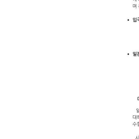
며
입
일
일
대
수
시험