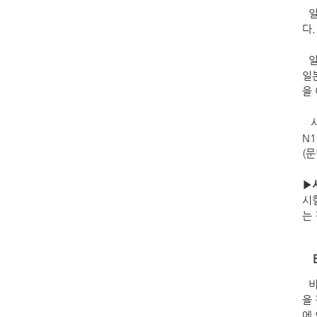
일
다
일
일
을
시
N
(
▶
시
는
비
을 
에